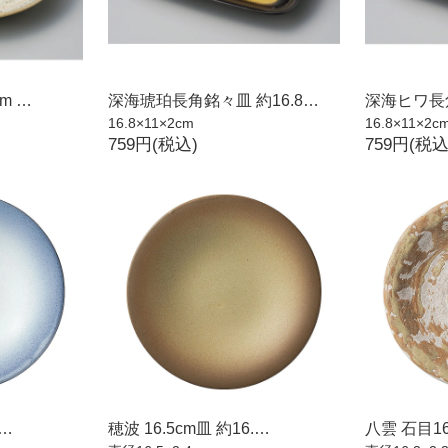
m …
深海琥珀長角銘々皿 約16.8…
深海ヒワ長角
16.8×11×2cm
16.8×11×2c
759円(税込)
759円(税込
.…
穂波 16.5cm皿 約16.…
八雲 石目16