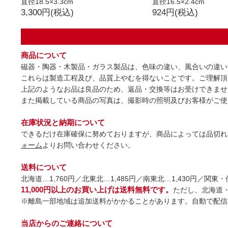
直径18.5×3.3cm
直径16.5×2.4cm
3,300円(税込)
924円(税込)
商品について
磁器・陶器・木製品・ガラス製品は、色味の違い、風合いの違い
これらは製造工程及び、品質上やむを得ないことです。ご理解頂
上記のようなお品は良品のため、返品・交換等はお受けできませ
また掲載している商品の写真は、撮影時の照明及びお客様がご使
在庫状況と納期について
できるだけ在庫確保に努めておりますが、商品によっては品切れ
ォーム
よりお問い合わせください。
送料について
北海道…1,760円／北東北…1,485円／南東北…1,430円／関東
11,000円以上のお買い上げは送料無料です。
ただし、北海道
※離島一部地域は追加送料がかかることがあります。自動で配信
当店からのご連絡について