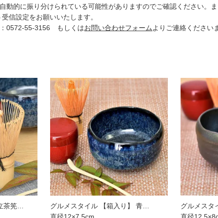
動的に振り分けられている可能性がありますのでご確認ください。また、
ますよう受信設定をお願いいたします。
72-55-3156 もしくは
お問い合わせフォーム
よりご連絡ください
立茶筅…
グルメスタイル 【箱入り】 青…
グルメスタイ
直径12×7.5cm
直径12.5×8