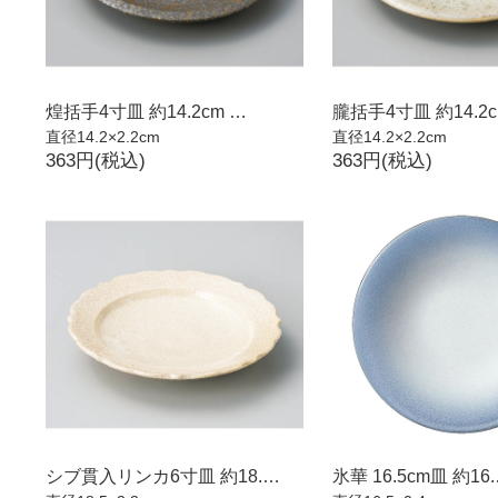
煌括手4寸皿 約14.2cm …
朧括手4寸皿 約14.2c
直径14.2×2.2cm
直径14.2×2.2cm
363円(税込)
363円(税込)
シブ貫入リンカ6寸皿 約18.…
氷華 16.5cm皿 約16